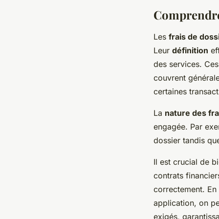
Comprendre 
Les
frais de doss
Leur
définition
ef
des services. Ces 
couvrent généralem
certaines transact
La
nature des fra
engagée. Par exem
dossier tandis que
Il est crucial de 
contrats financie
correctement. En 
application, on p
exigés, garantissa