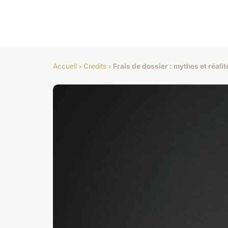
Accueil
›
Credits
›
Frais de dossier : mythes et réalit