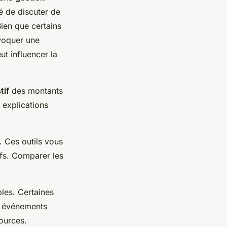
é de discuter de
Bien que certains
évoquer une
t influencer la
tif
des montants
 explications
. Ces outils vous
ifs. Comparer les
bles. Certaines
ns événements
ources.