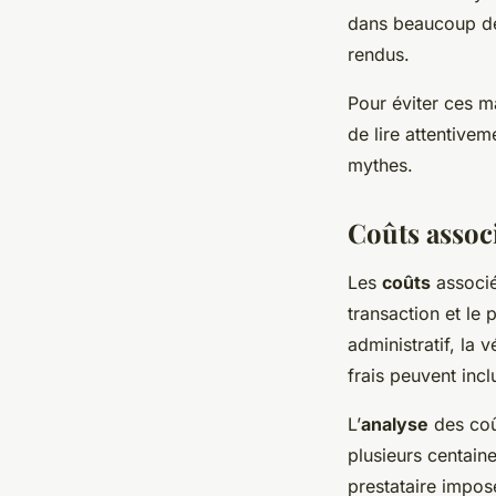
dans beaucoup de 
rendus.
Pour éviter ces ma
de lire attentive
mythes.
Coûts associ
Les
coûts
associé
transaction et le 
administratif, la 
frais peuvent incl
L’
analyse
des coû
plusieurs centaine
prestataire impose