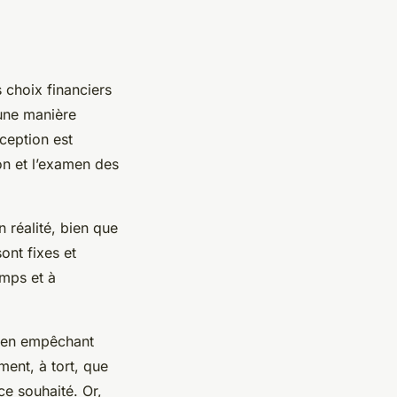
s choix financiers
’une manière
ception est
ion et l’examen des
 réalité, bien que
ont fixes et
emps et à
es en empêchant
ent, à tort, que
ce souhaité. Or,