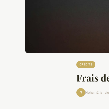
CREDITS
Frais d
N
Noham
2 janvi