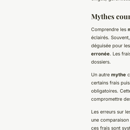
Mythes coura
Comprendre les
éclairés. Souvent,
déguisée pour les
erronée
. Les fra
dossiers.
Un autre
mythe
c
certains frais pui
obligatoires. Cet
compromettre des
Les erreurs sur l
une comparaison c
ces frais sont sy