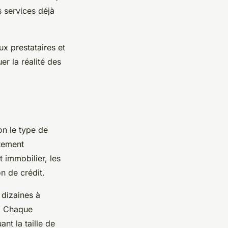
 services déjà
ux prestataires et
er la réalité des
on le type de
itement
t immobilier, les
on de crédit.
 dizaines à
n. Chaque
ant la taille de