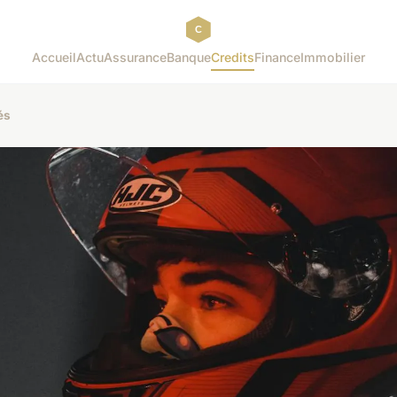
Accueil
Actu
Assurance
Banque
Credits
Finance
Immobilier
és