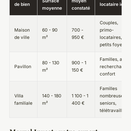
Surface
moyen
de bien
locataire idéal
moyenne
constaté
Couples,
Maison
60 - 90
700 -
primo-
de ville
m²
950 €
locataires,
petits foyers
Familles, actif
80 - 130
900 - 1
Pavillon
recherchant
m²
150 €
confort
Familles
Villa
140 - 180
1 100 - 1
nombreuses,
familiale
m²
400 €
seniors,
télétravailleur