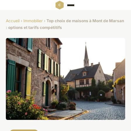
Accueil
›
Immobilier
›
Top choix de maisons à Mont de Marsan
: options et tarifs compétitifs