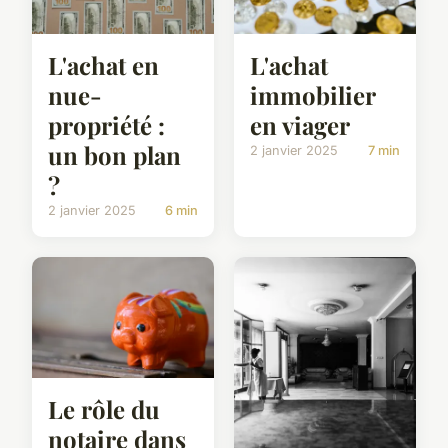
L'achat en
L'achat
nue-
immobilier
propriété :
en viager
un bon plan
2 janvier 2025
7 min
?
2 janvier 2025
6 min
Le rôle du
notaire dans