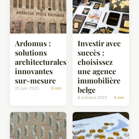
Ardomus :
Investir avec
solutions
succès :
architecturales
choisissez
innovantes
une agence
sur-mesure
immobilière
belge
25 juin 2025
6 min
8 octobre 2025
6 min