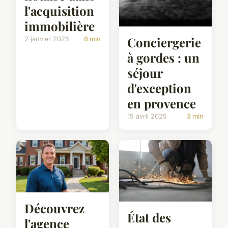
l'acquisition
immobilière
Conciergerie
2 janvier 2025
6 min
à gordes : un
séjour
d'exception
en provence
15 avril 2025
3 min
Découvrez
État des
l'agence