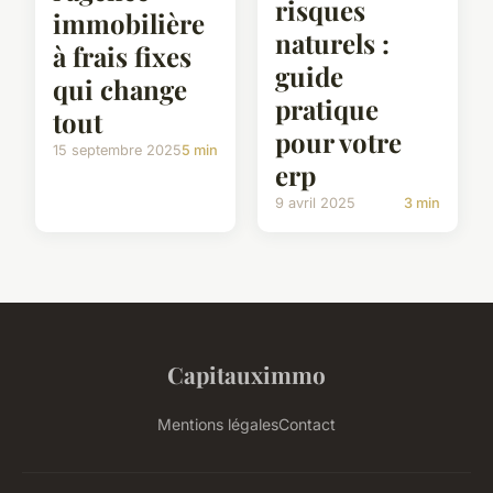
risques
immobilière
naturels :
à frais fixes
guide
qui change
pratique
tout
pour votre
15 septembre 2025
5 min
erp
9 avril 2025
3 min
Capitauximmo
Mentions légales
Contact